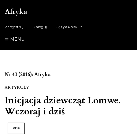
Afryka
##plugins.themes.healthSciences.language.t
Zarejestruj
Zaloguj
Język Polski
MENU
Nr 43 (2016): Afryka
ARTYKUŁY
Inicjacja dziewcząt Lomwe.
Wczoraj i dziś
PDF