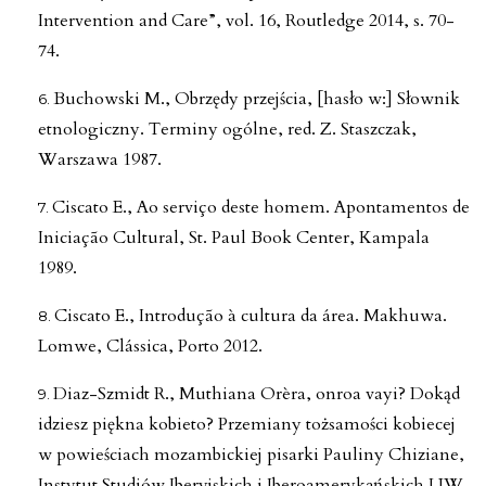
Intervention and Care”, vol. 16, Routledge 2014, s. 70-
74.
Buchowski M., Obrzędy przejścia, [hasło w:] Słownik
etnologiczny. Terminy ogólne, red. Z. Staszczak,
Warszawa 1987.
Ciscato E., Ao serviço deste homem. Apontamentos de
Iniciação Cultural, St. Paul Book Center, Kampala
1989.
Ciscato E., Introdução à cultura da área. Makhuwa.
Lomwe, Clássica, Porto 2012.
Diaz-Szmidt R., Muthiana Orèra, onroa vayi? Dokąd
idziesz piękna kobieto? Przemiany tożsamości kobiecej
w powieściach mozambickiej pisarki Pauliny Chiziane,
Instytut Studiów Iberyjskich i Iberoamerykańskich UW,