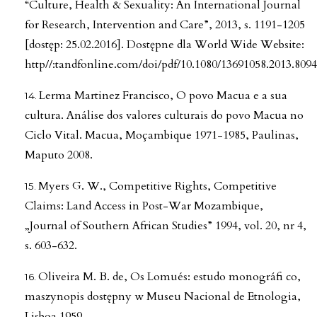
“Culture, Health & Sexuality: An International Journal
for Research, Intervention and Care”, 2013, s. 1191-1205
[dostęp: 25.02.2016]. Dostępne dla World Wide Website:
http//:tandfonline.com/doi/pdf/10.1080/13691058.2013.8094
Lerma Martinez Francisco, O povo Macua e a sua
cultura. Análise dos valores culturais do povo Macua no
Ciclo Vital. Macua, Moçambique 1971-1985, Paulinas,
Maputo 2008.
Myers G. W., Competitive Rights, Competitive
Claims: Land Access in Post-War Mozambique,
„Journal of Southern African Studies” 1994, vol. 20, nr 4,
s. 603-632.
Oliveira M. B. de, Os Lomués: estudo monográfi co,
maszynopis dostępny w Museu Nacional de Etnologia,
Lisboa 1959.