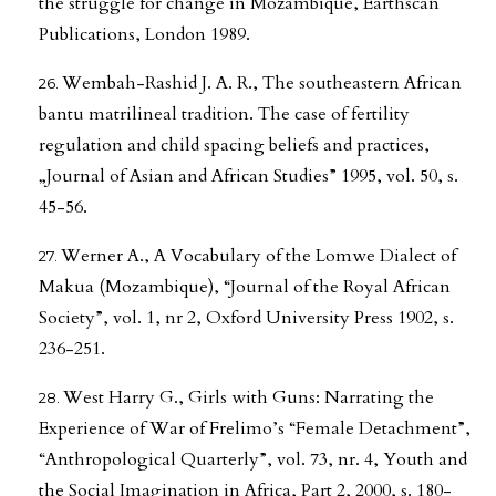
the struggle for change in Mozambique, Earthscan
Publications, London 1989.
Wembah-Rashid J. A. R., The southeastern African
bantu matrilineal tradition. The case of fertility
regulation and child spacing beliefs and practices,
„Journal of Asian and African Studies” 1995, vol. 50, s.
45-56.
Werner A., A Vocabulary of the Lomwe Dialect of
Makua (Mozambique), “Journal of the Royal African
Society”, vol. 1, nr 2, Oxford University Press 1902, s.
236-251.
West Harry G., Girls with Guns: Narrating the
Experience of War of Frelimo’s “Female Detachment”,
“Anthropological Quarterly”, vol. 73, nr. 4, Youth and
the Social Imagination in Africa, Part 2, 2000, s. 180-