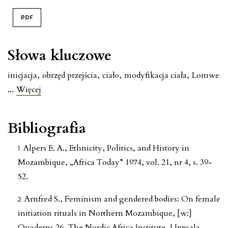
PDF
Słowa kluczowe
inicjacja
,
obrzęd przejścia
,
ciało
,
modyfikacja ciała
,
Lomwe
...
Więcej
Bibliografia
Alpers E. A., Ethnicity, Politics, and History in
Mozambique, „Africa Today” 1974, vol. 21, nr 4, s. 39-
52.
Arnfred S., Feminism and gendered bodies: On female
initiation rituals in Northern Mozambique, [w:]
Quaderns 26, The Nordic Africa Institute, Uppsala